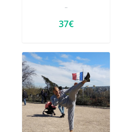
...
37€