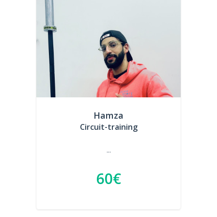
Hamza
Circuit-training
...
60€