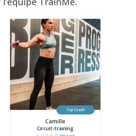
 l’équipe TrainMe.
Top Coach
Camille
Circuit-training
(39 avis)