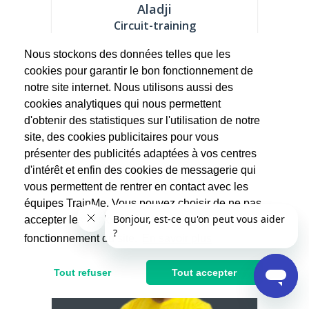
Aladji
Circuit-training
Nous stockons des données telles que les
Holà les sportifs, je me présente en 4
cookies pour garantir le bon fonctionnement de
points.. Aladji' Vitamine C Guaran +++
Toujours en...
notre site internet. Nous utilisons aussi des
cookies analytiques qui nous permettent
25€
d'obtenir des statistiques sur l'utilisation de notre
50€
site, des cookies publicitaires pour vous
Après réduction d'impôts
présenter des publicités adaptées à vos centres
d'intérêt et enfin des cookies de messagerie qui
vous permettent de rentrer en contact avec les
équipes TrainMe. Vous pouvez choisir de ne pas
accepter les cookies non indispensables au
fonctionnement du site.
En savoir plus
Tout refuser
Tout accepter