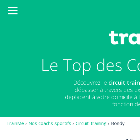
Le Top des Co
Découvrez le
circuit trai
dépasser à travers des ex
déplacent à votre domicile à
fonction de
TrainMe
›
Nos coachs sportifs
›
Circuit-training
›
Bondy