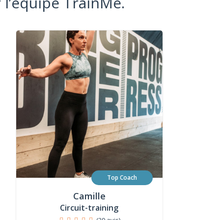
 l’équipe TrainMe.
Top Coach
Camille
Circuit-training
(39 avis)