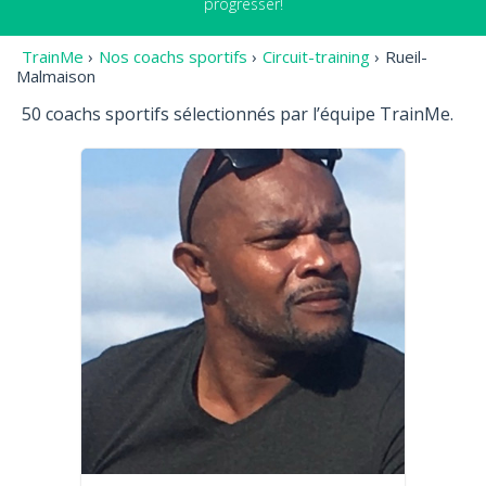
progresser!
TrainMe
›
Nos coachs sportifs
›
Circuit-training
›
Rueil-
Malmaison
50 coachs sportifs sélectionnés par l’équipe TrainMe.