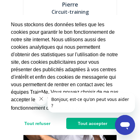
Pierre
Circuit-training
Nous stockons des données telles que les
Sportif depuis mon plus jeune âge, j'ai
cookies pour garantir le bon fonctionnement de
pratiqué le football au niveau régional, la...
notre site internet. Nous utilisons aussi des
cookies analytiques qui nous permettent
32.5€
65€
d'obtenir des statistiques sur l'utilisation de notre
Après réduction d'impôts
site, des cookies publicitaires pour vous
présenter des publicités adaptées à vos centres
d'intérêt et enfin des cookies de messagerie qui
vous permettent de rentrer en contact avec les
équipes TrainMe. Vous pouvez choisir de ne pas
accepter les cookies non indispensables au
fonctionnement du site.
En savoir plus
Tout refuser
Tout accepter