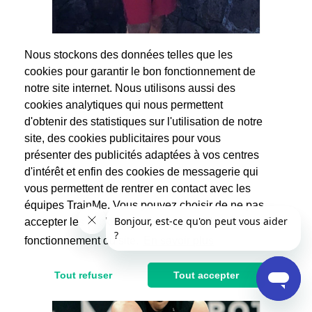
Nous stockons des données telles que les
Florian
cookies pour garantir le bon fonctionnement de
Circuit-training
notre site internet. Nous utilisons aussi des
(23 avis)
cookies analytiques qui nous permettent
Toutes les catégories de publics ont accès à
d'obtenir des statistiques sur l'utilisation de notre
ce cours, si vous avez des pathologies...
site, des cookies publicitaires pour vous
présenter des publicités adaptées à vos centres
30€
60€
d'intérêt et enfin des cookies de messagerie qui
Après réduction d'impôts
vous permettent de rentrer en contact avec les
équipes TrainMe. Vous pouvez choisir de ne pas
accepter les cookies non indispensables au
fonctionnement du site.
En savoir plus
Tout refuser
Tout accepter