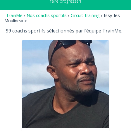
faire progresser!
TrainMe
›
Nos coachs sportifs
›
Circuit-training
›
Issy-les-
Moulineaux
99 coachs sportifs sélectionnés par l’équipe TrainMe.