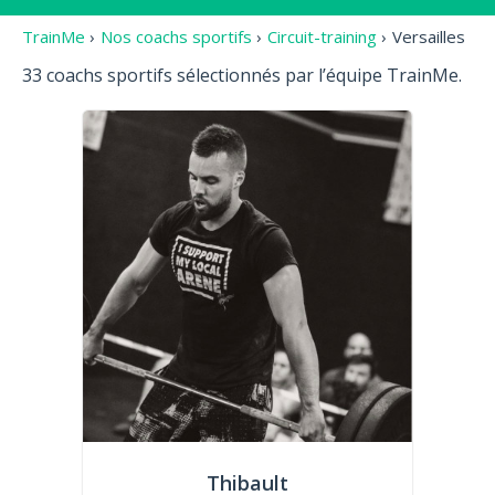
TrainMe
›
Nos coachs sportifs
›
Circuit-training
›
Versailles
33 coachs sportifs sélectionnés par l’équipe TrainMe.
Thibault