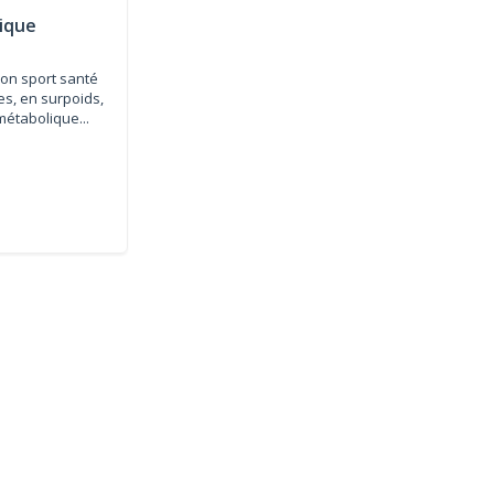
ique
on sport santé
s, en surpoids,
métabolique...