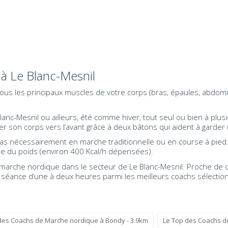
à Le Blanc-Mesnil
r tous les principaux muscles de votre corps (bras, épaules, abdom
nc-Mesnil ou ailleurs, été comme hiver, tout seul ou bien à plusie
son corps vers l’avant grâce à deux bâtons qui aident à garder 
pas nécessairement en marche traditionnelle ou en course à pied
dre du poids (environ 400 Kcal/h dépensées).
arche nordique dans le secteur de Le Blanc-Mesnil. Proche de che
ne séance d’une à deux heures parmi les meilleurs coachs sélecti
des Coachs de Marche nordique à Bondy - 3.9km
Le Top des Coachs de