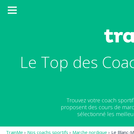
Le Top des Coac
Trouvez votre coach sporti
proposent des cours de march
sélectionné les meille
TrainMe
›
Nos coachs sportifs
›
Marche nordique
›
Le Blanc-M