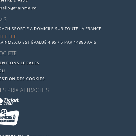
ENTRE D'AIDE
hello@trainme.co
VIS
OACH SPORTIF À DOMICILE SUR TOUTE LA FRANCE
RAINME.CO
EST ÉVALUÉ
4.95
/
5
PAR
14880
AVIS
OCIETE
ENTIONS LEGALES
GU
ESTION DES COOKIES
ES PRIX ATTRACTIFS