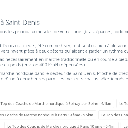
à Saint-Denis
r tous les principaux muscles de votre corps (bras, épaules, abdom
-Denis ou ailleurs, été comme hiver, tout seul ou bien à plusieur
ers l’avant grâce à deux bâtons qui aident à garder un rythme dy
pas nécessairement en marche traditionnelle ou en course à pied
dre du poids (environ 400 Kcal/h dépensées).
arche nordique dans le secteur de Saint-Denis. Proche de chez vo
nce d’une à deux heures parmi les meilleurs coachs sélectionnés 
 Top des Coachs de Marche nordique à Épinay-sur-Seine - 4.1km
Le T
es Coachs de Marche nordique à Paris 19 ème - 5.5km
Le Top des Coa
Le Top des Coachs de Marche nordique à Paris 10 ème - 6.4km
Le