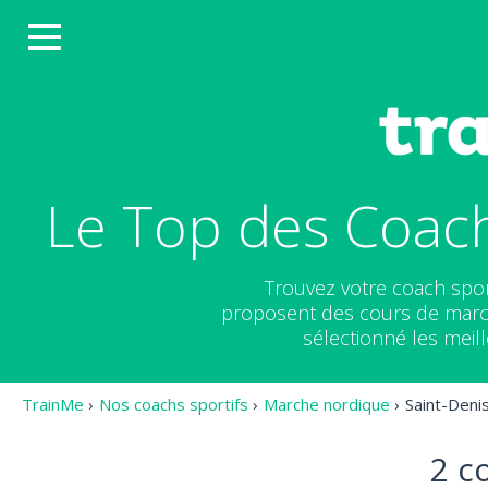
Le Top des Coach
Trouvez votre coach spor
proposent des cours de march
sélectionné les meil
TrainMe
›
Nos coachs sportifs
›
Marche nordique
›
Saint-Deni
2 c