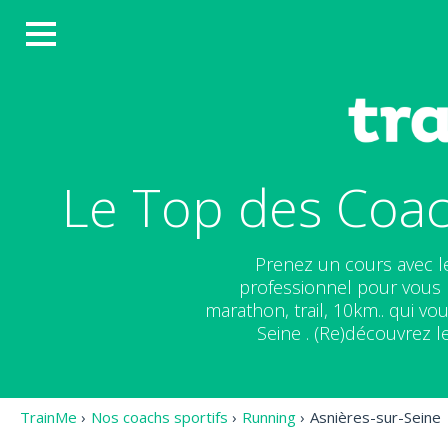
Le Top des Coac
Prenez un cours avec l
professionnel pour vous m
marathon, trail, 10km.. qui v
Seine . (Re)découvrez l
TrainMe
›
Nos coachs sportifs
›
Running
›
Asnières-sur-Seine