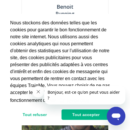
Benoit
Running
(18 avis)
Nous stockons des données telles que les
Passionné de course à pied, je pratique et
cookies pour garantir le bon fonctionnement de
encadre différents formats allant du 5 km...
notre site internet. Nous utilisons aussi des
cookies analytiques qui nous permettent
30€
d'obtenir des statistiques sur l'utilisation de notre
60€
site, des cookies publicitaires pour vous
Après réduction d'impôts
présenter des publicités adaptées à vos centres
d'intérêt et enfin des cookies de messagerie qui
vous permettent de rentrer en contact avec les
équipes TrainMe. Vous pouvez choisir de ne pas
accepter les cookies non indispensables au
fonctionnement du site.
En savoir plus
Tout refuser
Tout accepter