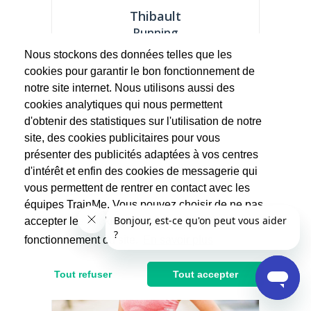
Thibault
Running
(3 avis)
Nous stockons des données telles que les
Coach sportif à votre domicile ou en
cookies pour garantir le bon fonctionnement de
extérieur - Licence Entrainement Sportif des
notre site internet. Nous utilisons aussi des
Sciences et Techniques...
cookies analytiques qui nous permettent
d'obtenir des statistiques sur l'utilisation de notre
50€
site, des cookies publicitaires pour vous
présenter des publicités adaptées à vos centres
d'intérêt et enfin des cookies de messagerie qui
vous permettent de rentrer en contact avec les
équipes TrainMe. Vous pouvez choisir de ne pas
accepter les cookies non indispensables au
fonctionnement du site.
En savoir plus
Tout refuser
Tout accepter