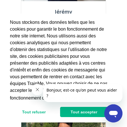
Jérémy
Running
Nous stockons des données telles que les
(3 avis)
cookies pour garantir le bon fonctionnement de
Je vous propose des programmes adaptés
notre site internet. Nous utilisons aussi des
à vos envies, que ce soit pour reprendre
le...
cookies analytiques qui nous permettent
d'obtenir des statistiques sur l'utilisation de notre
22.5€
site, des cookies publicitaires pour vous
45€
présenter des publicités adaptées à vos centres
Après réduction d'impôts
d'intérêt et enfin des cookies de messagerie qui
vous permettent de rentrer en contact avec les
équipes TrainMe. Vous pouvez choisir de ne pas
accepter les cookies non indispensables au
fonctionnement du site.
En savoir plus
Tout refuser
Tout accepter