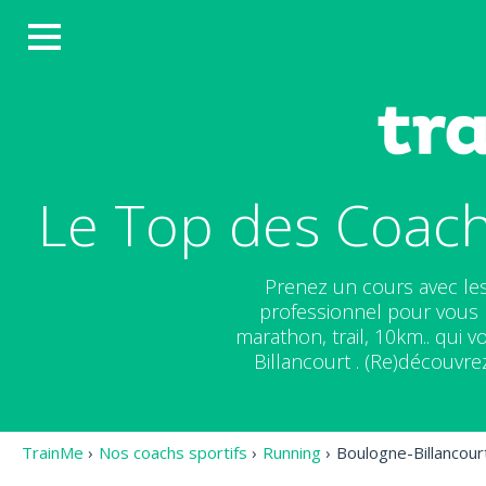
Le Top des Coach
Prenez un cours avec les
professionnel pour vous m
marathon, trail, 10km.. qui
Billancourt . (Re)découvre
TrainMe
›
Nos coachs sportifs
›
Running
›
Boulogne-Billancour