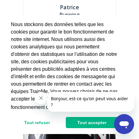
Patrice
Running
Nous stockons des données telles que les
Coach Sport Santé : Ancien joueur de
cookies pour garantir le bon fonctionnement de
Football amateur, j'ai laissé tomber mes
notre site internet. Nous utilisons aussi des
crampons pour...
cookies analytiques qui nous permettent
d'obtenir des statistiques sur l'utilisation de notre
32.5€
65€
site, des cookies publicitaires pour vous
Après réduction d'impôts
présenter des publicités adaptées à vos centres
d'intérêt et enfin des cookies de messagerie qui
vous permettent de rentrer en contact avec les
équipes TrainMe. Vous pouvez choisir de ne pas
accepter les cookies non indispensables au
fonctionnement du site.
En savoir plus
Tout refuser
Tout accepter