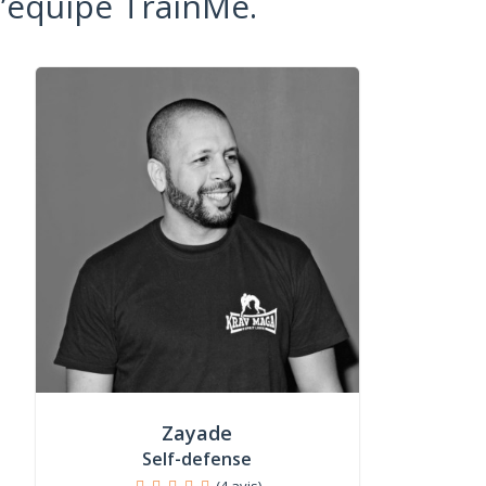
l’équipe TrainMe.
Zayade
Self-defense
(4 avis)