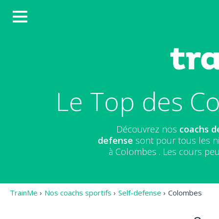
Le Top des Co
Découvrez nos
coachs d
defense
sont pour tous les n
à Colombes . Les cours peu
TrainMe
›
Nos coachs sportifs
›
Self-defense
›
Colombes