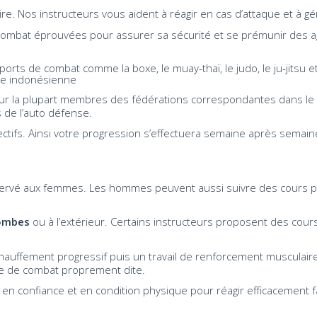
re. Nos instructeurs vous aident à réagir en cas d’attaque et à gé
 combat éprouvées pour assurer sa sécurité et se prémunir des a
ts de combat comme la boxe, le muay-thaï, le judo, le ju-jitsu et 
ne indonésienne
our la plupart membres des fédérations correspondantes dans le 9
de l’auto défense.
tifs. Ainsi votre progression s’effectuera semaine après semaine
servé aux femmes. Les hommes peuvent aussi suivre des cours po
ombes
ou à l’extérieur. Certains instructeurs proposent des cours
hauffement progressif puis un travail de renforcement musculaire. 
ique de combat proprement dite.
 en confiance et en condition physique pour réagir efficacement 