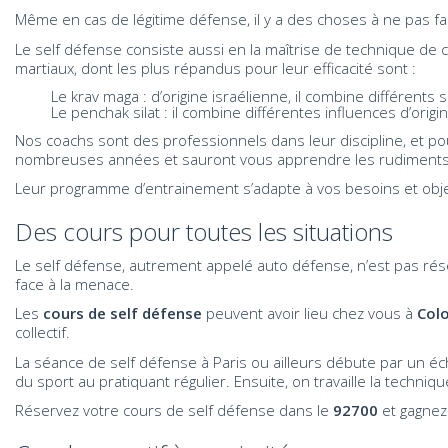
Même en cas de légitime défense, il y a des choses à ne pas fai
Le self défense consiste aussi en la maîtrise de technique de
martiaux, dont les plus répandus pour leur efficacité sont :
Le krav maga : d’origine israélienne, il combine différents spor
Le penchak silat : il combine différentes influences d’origi
Nos coachs sont des professionnels dans leur discipline, et p
nombreuses années et sauront vous apprendre les rudiments 
Leur programme d’entrainement s’adapte à vos besoins et objec
Des cours pour toutes les situations
Le self défense, autrement appelé auto défense, n’est pas ré
face à la menace.
Les
cours de self défense
peuvent avoir lieu chez vous à
Col
collectif.
La séance de self défense à Paris ou ailleurs débute par un éc
du sport au pratiquant régulier. Ensuite, on travaille la techn
Réservez votre cours de self défense dans le
92700
et gagnez