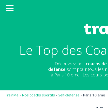
Le Top des Coa
Découvrez nos
coachs de
defense
sont pour tous les n
à Paris 10 ème . Les cours p
TrainMe
›
Nos coachs sportifs
›
Self-defense
›
Paris 10 ème