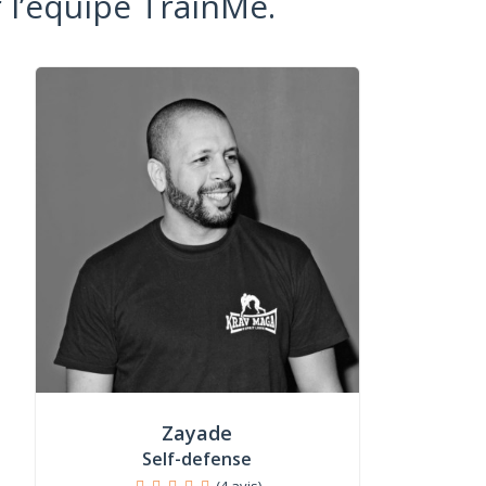
 l’équipe TrainMe.
Zayade
Self-defense
(4 avis)