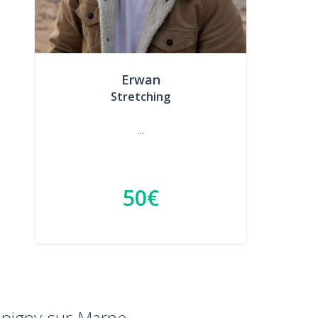
Erwan
Stretching
...
50€
mpigny-sur-Marne