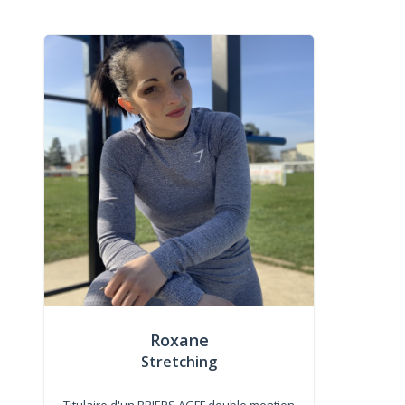
Roxane
Stretching
Titulaire d'un BPJEPS AGFF double mention