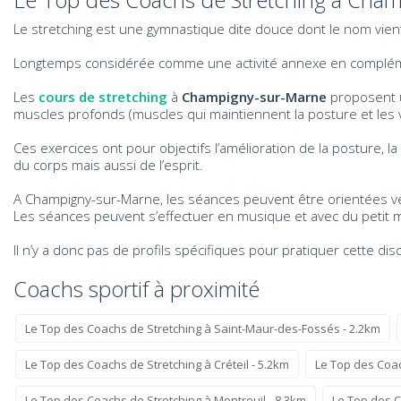
Le stretching est une gymnastique dite douce dont le nom vient de
Longtemps considérée comme une activité annexe en complément
Les
cours de stretching
à
Champigny-sur-Marne
proposent un
muscles profonds (muscles qui maintiennent la posture et les v
Ces exercices ont pour objectifs l’amélioration de la posture, la p
du corps mais aussi de l’esprit.
A Champigny-sur-Marne, les séances peuvent être orientées ver
Les séances peuvent s’effectuer en musique et avec du petit 
Il n’y a donc pas de profils spécifiques pour pratiquer cette dis
Coachs sportif à proximité
Le Top des Coachs de Stretching à Saint-Maur-des-Fossés - 2.2km
Le Top des Coachs de Stretching à Créteil - 5.2km
Le Top des Coac
Le Top des Coachs de Stretching à Montreuil - 8.3km
Le Top des C