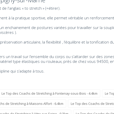
 l'anglais « to stretch » (=étirer).
 à la pratique sportive, elle permet véritable un renforcement 
 enchainement de postures variées pour travailler sur la soupless
iscères ).
réservation articulaire, la flexibilité , l’équilibre et la tonificati
s un travail sur l’ensemble du corps ou s’attarder sur des zones
matériel type élastiques ou rouleaux, près de chez vous 94500, 
cipline qui s’adapte à tous.
Le Top des Coachs de Stretching à Fontenay-sous-Bois - 4.4km
Le To
hs de Stretching à Maisons-Alfort - 6.4km
Le Top des Coachs de Stretc
oachs de Stretching à Vitry-sur-Seine - 9.3km
Le Top des Coachs de Str