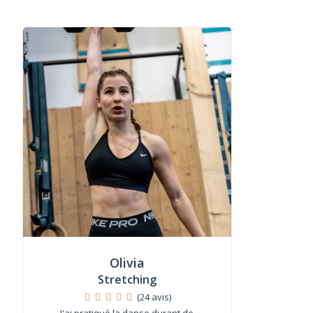
Olivia
Stretching
(24 avis)
J'ai pratiqué la danse durant de