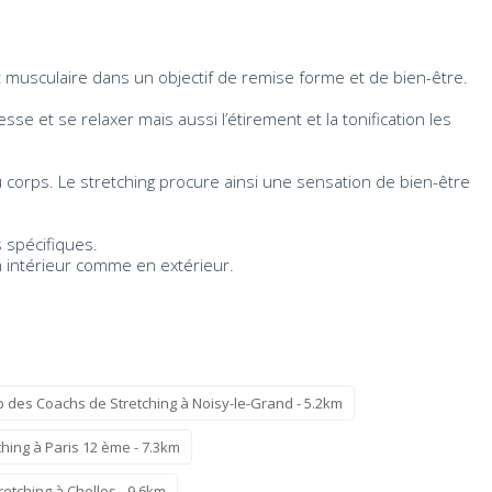
musculaire dans un objectif de remise forme et de bien-être.
e et se relaxer mais aussi l’étirement et la tonification les
on du corps. Le stretching procure ainsi une sensation de bien-être
 spécifiques.
en intérieur comme en extérieur.
p des Coachs de Stretching à Noisy-le-Grand - 5.2km
hing à Paris 12 ème - 7.3km
etching à Chelles - 9.6km