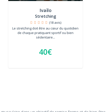
Ivaïlo
Stretching
(18 avis)
Le stretching doit être au cœur du quotidien
de chaque pratiquant sportif ou bien
sédentaire...
40€
musculaire dans un objectif de remise forme et de bien-être.