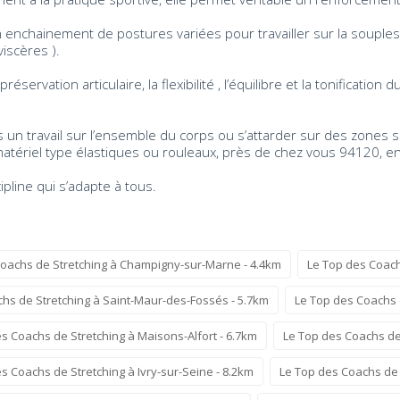
nchainement de postures variées pour travailler sur la souplesse 
iscères ).
réservation articulaire, la flexibilité , l’équilibre et la tonificati
un travail sur l’ensemble du corps ou s’attarder sur des zones s
matériel type élastiques ou rouleaux, près de chez vous 94120, 
cipline qui s’adapte à tous.
Coachs de Stretching à Champigny-sur-Marne - 4.4km
Le Top des Coach
hs de Stretching à Saint-Maur-des-Fossés - 5.7km
Le Top des Coachs 
s Coachs de Stretching à Maisons-Alfort - 6.7km
Le Top des Coachs de 
s Coachs de Stretching à Ivry-sur-Seine - 8.2km
Le Top des Coachs de 