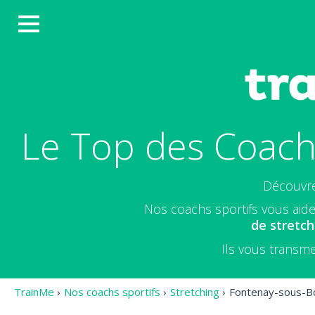
Le Top des Coach
Découvr
Nos coachs sportifs vous aide
de stretch
Ils vous transme
TrainMe
›
Nos coachs sportifs
›
Stretching
›
Fontenay-sous-B