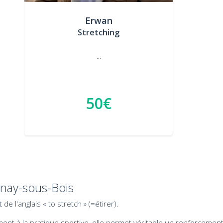
Erwan
Stretching
...
50€
enay-sous-Bois
 l'anglais « to stretch » (=étirer).
 à la pratique sportive, elle permet véritable un renforcement 