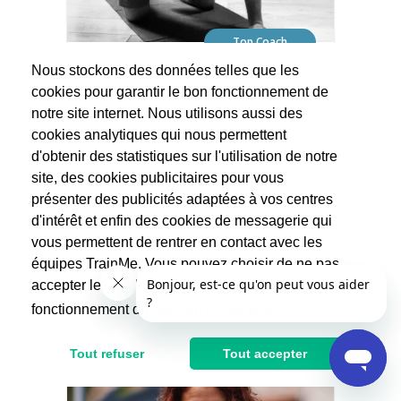
Top Coach
Nous stockons des données telles que les
Przemek
cookies pour garantir le bon fonctionnement de
Remise en forme
notre site internet. Nous utilisons aussi des
(80 avis)
cookies analytiques qui nous permettent
Bonjour je m’appelle Przemek ! je suis un
coach sportif individuel diplômé d’état,
d'obtenir des statistiques sur l'utilisation de notre
travaillant...
site, des cookies publicitaires pour vous
présenter des publicités adaptées à vos centres
40€
d'intérêt et enfin des cookies de messagerie qui
80€
vous permettent de rentrer en contact avec les
Après réduction d'impôts
équipes TrainMe. Vous pouvez choisir de ne pas
accepter les cookies non indispensables au
fonctionnement du site.
En savoir plus
Tout refuser
Tout accepter