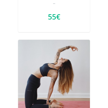
...
55€