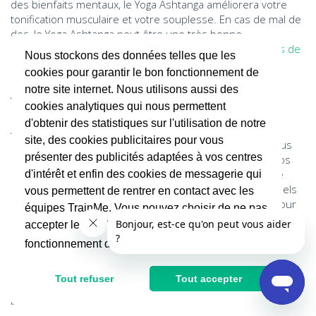
des bienfaits mentaux, le Yoga Ashtanga améliorera votre
tonification musculaire et votre souplesse. En cas de mal de
dos, le Yoga Ashtanga peut être une très bonne
prescription. Allier
ses séances de Yoga
avec des
cours de
Nous stockons des données telles que les
Pilates
est recommandé pour travailler ses muscles
cookies pour garantir le bon fonctionnement de
profonds et pouvoir effectuer des postures d’une plus
notre site internet. Nous utilisons aussi des
grande difficulté.
cookies analytiques qui nous permettent
Nos professeurs de Yoga Ashtanga
près de
d'obtenir des statistiques sur l'utilisation de notre
Aubervilliers
(93300)sauront vous guider pour vous
site, des cookies publicitaires pour vous
apprendre des postures techniques, relaxantes que vous
présenter des publicités adaptées à vos centres
soyez débutant ou confirmé. Nos coachs s’adaptent à vos
envies et à vos besoins pour répondre au mieux à votre
d'intérêt et enfin des cookies de messagerie qui
attente. Nos professeurs dispensent des cours individuels
vous permettent de rentrer en contact avec les
et des cours semi-collectifs allant de 2 à 4 personnes pour
équipes TrainMe. Vous pouvez choisir de ne pas
que vous puissiez partager ce moment de relaxation entre
accepter les cookies non indispensables au
amis.
fonctionnement du site.
En savoir plus
N’hésitez plus et découvrez le Yoga Ashtanga avec
les
professeurs certifiés TrainMe
à Aubervilliers qui
Tout refuser
Tout accepter
partageront avec plaisir leur passion pour améliorer votre
bien-être !