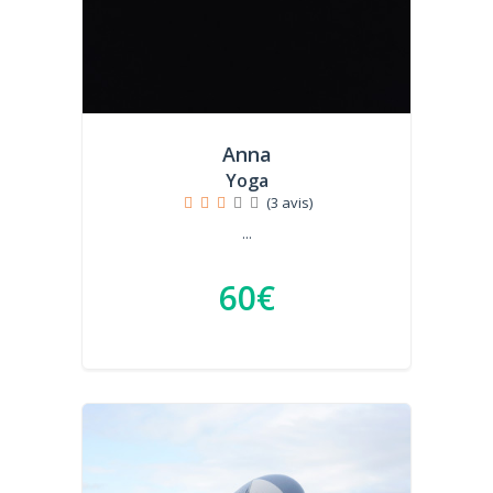
Anna
Yoga
(3 avis)
...
60€