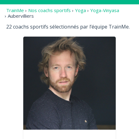
TrainMe
›
Nos coachs sportifs
›
Yoga
›
Yoga-Vinyasa
›
Aubervilliers
22 coachs sportifs sélectionnés par l’équipe TrainMe.