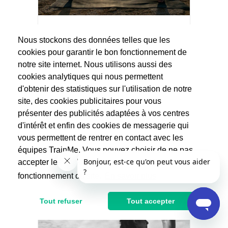
Solenn
Nous stockons des données telles que les
Yoga
cookies pour garantir le bon fonctionnement de
(4 avis)
notre site internet. Nous utilisons aussi des
Diplomée de la formation Gérard Arnaud
cookies analytiques qui nous permettent
Vinyasa, Hatha 200H, de la formation De
d'obtenir des statistiques sur l'utilisation de notre
Gasquet en...
site, des cookies publicitaires pour vous
60€
présenter des publicités adaptées à vos centres
d'intérêt et enfin des cookies de messagerie qui
vous permettent de rentrer en contact avec les
équipes TrainMe. Vous pouvez choisir de ne pas
accepter les cookies non indispensables au
fonctionnement du site.
En savoir plus
Tout refuser
Tout accepter