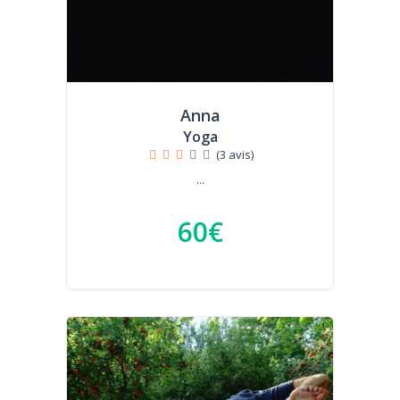
Anna
Yoga
(3 avis)
...
60€