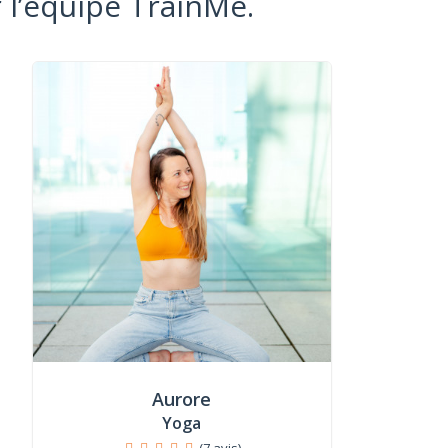
 l’équipe TrainMe.
Aurore
Yoga
(7 avis)