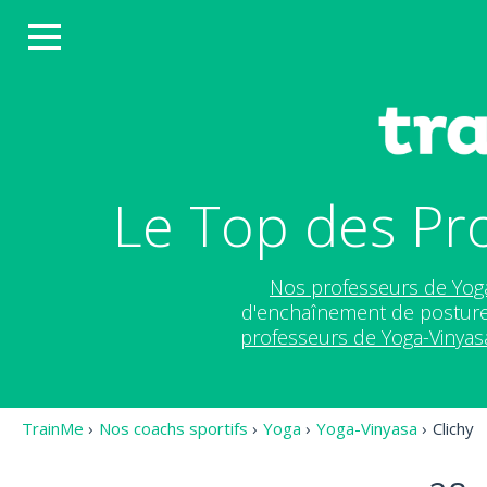
Le Top des Pro
Nos professeurs de Yog
d'enchaînement de postures
professeurs de Yoga-Vinyas
TrainMe
›
Nos coachs sportifs
›
Yoga
›
Yoga-Vinyasa
›
Clichy