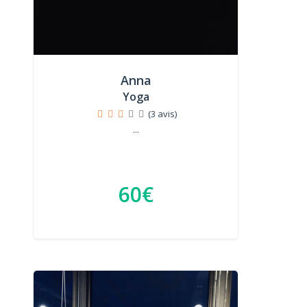
Anna
Yoga
(3 avis)
...
60€