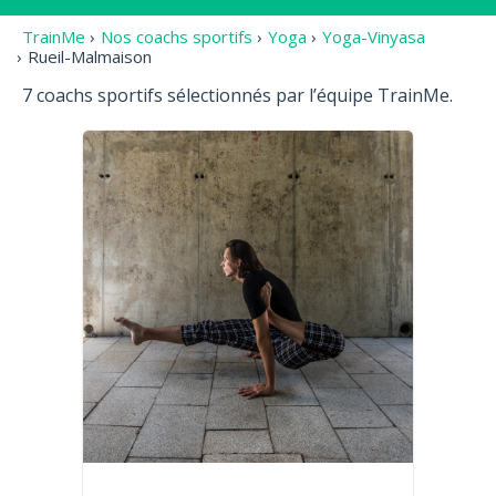
TrainMe
›
Nos coachs sportifs
›
Yoga
›
Yoga-Vinyasa
›
Rueil-Malmaison
7 coachs sportifs sélectionnés par l’équipe TrainMe.