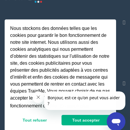
NOS APPLICATIONS
Nous stockons des données telles que les
cookies pour garantir le bon fonctionnement de
notre site internet. Nous utilisons aussi des
cookies analytiques qui nous permettent
d'obtenir des statistiques sur l'utilisation de notre
site, des cookies publicitaires pour vous
présenter des publicités adaptées à vos centres
d'intérêt et enfin des cookies de messagerie qui
REJOIGNEZ LA COMMUNAUTE
vous permettent de rentrer en contact avec les
équipes TrainMe. Vous pouvez choisir de ne pas
accepter les cookies non indispensables au
fonctionnement du site.
En savoir plus
Fait avec
♥
par TrainMe
© TrainMe 2021
Tout refuser
Tout accepter