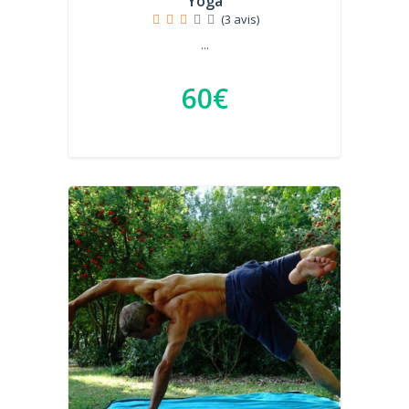
Yoga
(3 avis)
...
60€