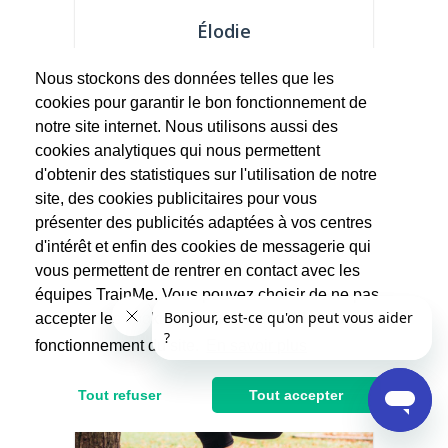
Élodie
Yoga
Nous stockons des données telles que les
cookies pour garantir le bon fonctionnement de
J'ai découvert le yoga comme on rencontre
un amour de jeunesse ! C'est fort...
notre site internet. Nous utilisons aussi des
cookies analytiques qui nous permettent
55€
d'obtenir des statistiques sur l'utilisation de notre
site, des cookies publicitaires pour vous
présenter des publicités adaptées à vos centres
d'intérêt et enfin des cookies de messagerie qui
vous permettent de rentrer en contact avec les
équipes TrainMe. Vous pouvez choisir de ne pas
accepter les cookies non indispensables au
fonctionnement du site.
En savoir plus
Tout refuser
Tout accepter