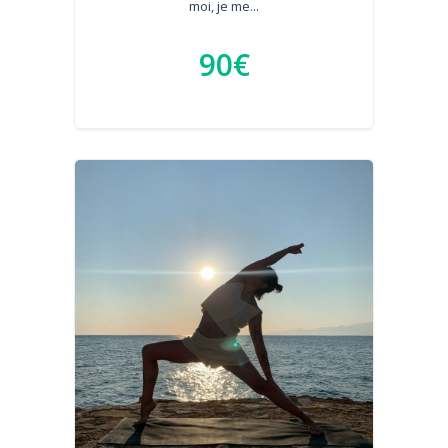
moi, je me...
90€