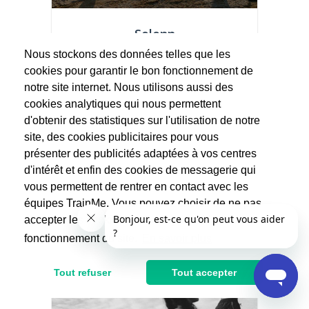
Solenn
Yoga
Nous stockons des données telles que les
(4 avis)
cookies pour garantir le bon fonctionnement de
Diplomée de la formation Gérard Arnaud
notre site internet. Nous utilisons aussi des
Vinyasa, Hatha 200H, de la formation De
cookies analytiques qui nous permettent
Gasquet en...
d'obtenir des statistiques sur l'utilisation de notre
site, des cookies publicitaires pour vous
60€
présenter des publicités adaptées à vos centres
d'intérêt et enfin des cookies de messagerie qui
vous permettent de rentrer en contact avec les
équipes TrainMe. Vous pouvez choisir de ne pas
accepter les cookies non indispensables au
fonctionnement du site.
En savoir plus
Tout refuser
Tout accepter