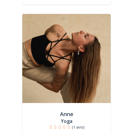
Anne
Yoga
(1 avis)