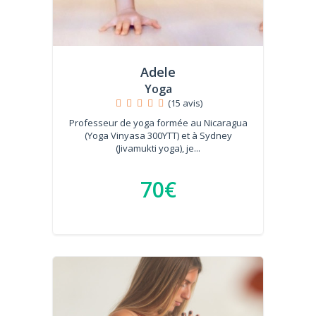
Adele
Yoga
(15 avis)
Professeur de yoga formée au Nicaragua
(Yoga Vinyasa 300YTT) et à Sydney
(Jivamukti yoga), je...
70€