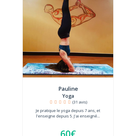
Pauline
Yoga
(31 avis)
Je pratique le yoga depuis 7 ans, et
l'enseigne depuis 5. J'ai enseigné...
60€