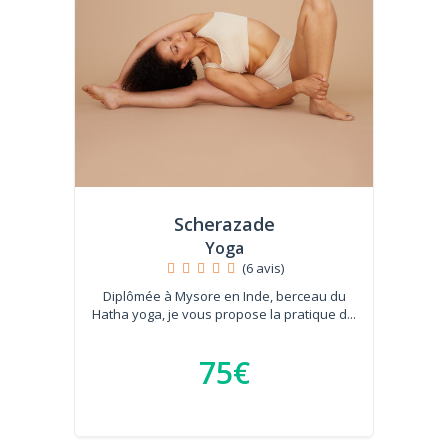
Scherazade
Yoga
(6 avis)
Diplômée à Mysore en Inde, berceau du
Hatha yoga, je vous propose la pratique d...
75€