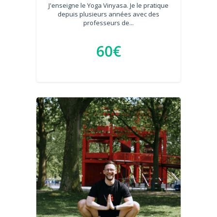
J'enseigne le Yoga Vinyasa. Je le pratique
depuis plusieurs années avec des
professeurs de...
60€