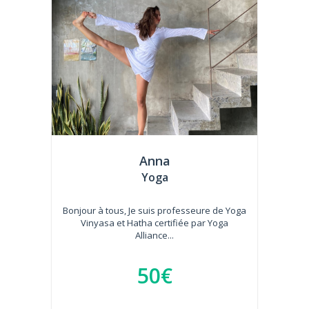
Anna
Yoga
Bonjour à tous, Je suis professeure de Yoga
Vinyasa et Hatha certifiée par Yoga
Alliance...
50€