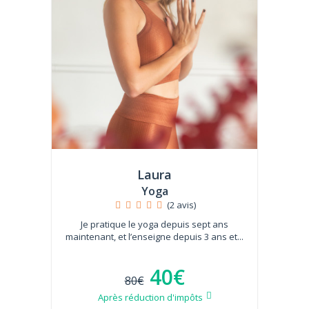
Laura
Yoga
(2 avis)
Je pratique le yoga depuis sept ans
maintenant, et l’enseigne depuis 3 ans et...
40€
80€
Après réduction d'impôts