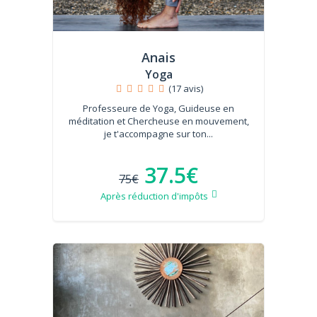
Anais
Yoga
(17 avis)
Professeure de Yoga, Guideuse en
méditation et Chercheuse en mouvement,
je t'accompagne sur ton...
37.5€
75€
Après réduction d'impôts