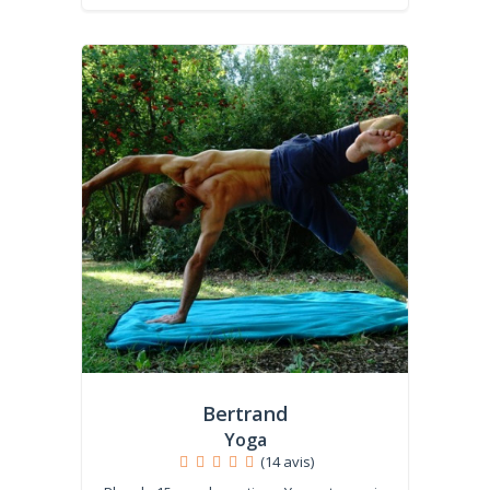
Bertrand
Yoga
(14 avis)