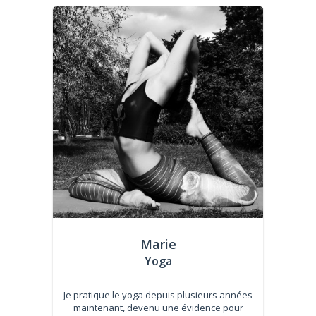
Marie
Yoga
Je pratique le yoga depuis plusieurs années
maintenant, devenu une évidence pour