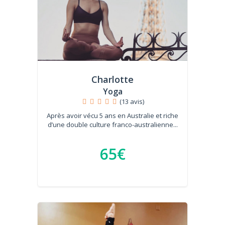
Charlotte
Yoga
(13 avis)
Après avoir vécu 5 ans en Australie et riche
d’une double culture franco-australienne...
65€