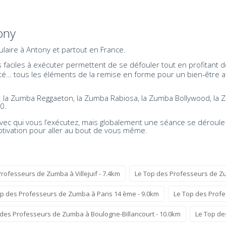
ony
laire à Antony et partout en France.
aciles à exécuter permettent de se défouler tout en profitant de
exibilité… tous les éléments de la remise en forme pour un bien-êt
s: la Zumba Reggaeton, la Zumba Rabiosa, la Zumba Bollywood, l
0.
vec qui vous l’exécutez, mais globalement une séance se déroul
otivation pour aller au bout de vous même.
rofesseurs de Zumba à Villejuif - 7.4km
Le Top des Professeurs de Zu
op des Professeurs de Zumba à Paris 14 ème - 9.0km
Le Top des Profe
 des Professeurs de Zumba à Boulogne-Billancourt - 10.0km
Le Top de