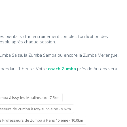
s bienfaits d’un entrainement complet: tonification des
re absolu après chaque session.
a Zumba Salsa, la Zumba Samba ou encore la Zumba Merengue,
e pendant 1 heure. Votre
coach Zumba
près de Antony sera
mba à Issy-les-Moulineaux - 7.8km
sseurs de Zumba à Ivry-sur-Seine - 9.6km
s Professeurs de Zumba à Paris 15 ème - 10.0km