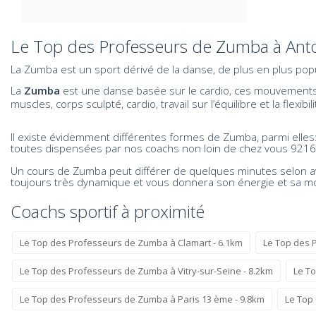
Le Top des Professeurs de Zumba à Ant
La Zumba est un sport dérivé de la danse, de plus en plus popu
La
Zumba
est une danse basée sur le cardio, ces mouvements f
muscles, corps sculpté, cardio, travail sur l’équilibre et la fl
Il existe évidemment différentes formes de Zumba, parmi elle
toutes dispensées par nos coachs non loin de chez vous 9216
Un cours de Zumba peut différer de quelques minutes selon a
toujours très dynamique et vous donnera son énergie et sa m
Coachs sportif à proximité
Le Top des Professeurs de Zumba à Clamart - 6.1km
Le Top des P
Le Top des Professeurs de Zumba à Vitry-sur-Seine - 8.2km
Le T
Le Top des Professeurs de Zumba à Paris 13 ème - 9.8km
Le Top