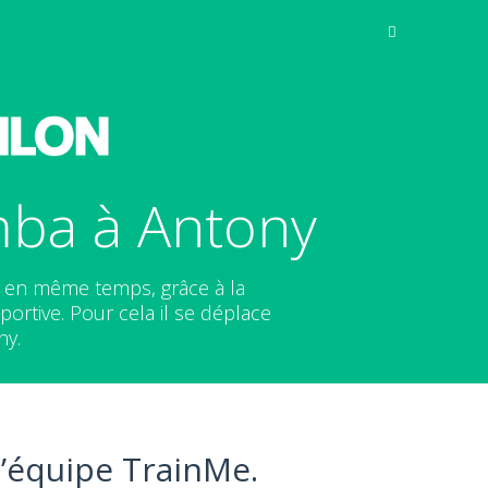
mba à Antony
t en même temps, grâce à la
ortive. Pour cela il se déplace
ny.
l’équipe TrainMe.