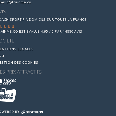
hello@trainme.co
VIS
OACH SPORTIF À DOMICILE SUR TOUTE LA FRANCE
RAINME.CO
EST ÉVALUÉ
4.95
/
5
PAR
14880
AVIS
OCIETE
ENTIONS LEGALES
GU
ESTION DES COOKIES
ES PRIX ATTRACTIFS
OWERED BY