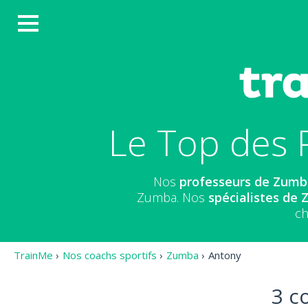
Le Top des 
Nos
professeurs de Zum
Zumba. Nos
spécialistes de
ch
TrainMe
›
Nos coachs sportifs
›
Zumba
›
Antony
3 c