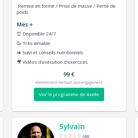
Remise en forme / Prise de masse / Perte de
poids
Mes +
⏰
Disponible 24/7
🥳
Très aimable
🥑
Suivi et conseils nutritionnels
🎥
Vidéos d'exécution d'exercices
99 €
Abonnement mensuel sans engagement
Voir le programme de Axelle
Sylvain
(46)