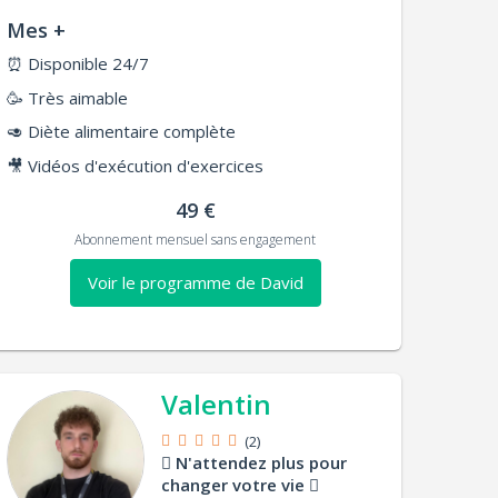
Mes +
⏰
Disponible 24/7
🥳
Très aimable
🥑
Diète alimentaire complète
🎥
Vidéos d'exécution d'exercices
49 €
Abonnement mensuel sans engagement
Voir le programme de David
Valentin
(2)
N'attendez plus pour
changer votre vie