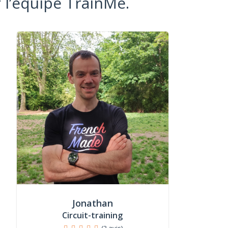
 l’équipe TrainMe.
Jonathan
Circuit-training
(3 avis)