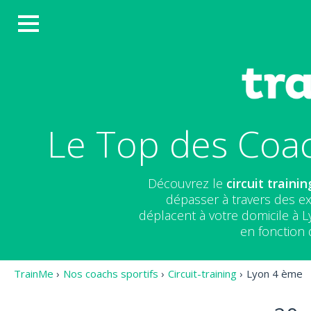
Le Top des Coac
Découvrez le
circuit trainin
dépasser à travers des ex
déplacent à votre domicile à 
en fonction 
TrainMe
›
Nos coachs sportifs
›
Circuit-training
›
Lyon 4 ème