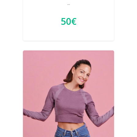
...
50€