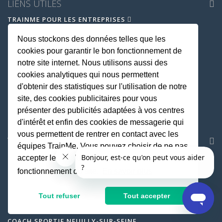
LIENS UTILES
TRAINME POUR LES ENTREPRISES
DEVENIR COACH TRAINME
Nous stockons des données telles que les
LES CARTES CADEAUX
cookies pour garantir le bon fonctionnement de
LES POINTS TRAINME
notre site internet. Nous utilisons aussi des
LE PROGRAMME DE PARRAINAGE
cookies analytiques qui nous permettent
FAQ
d'obtenir des statistiques sur l'utilisation de notre
PRESSE ET MÉDIAS
site, des cookies publicitaires pour vous
PARTENARIAT
présenter des publicités adaptées à vos centres
d'intérêt et enfin des cookies de messagerie qui
LA SEMAINE DE LA QVT
vous permettent de rentrer en contact avec les
VILLES
équipes TrainMe. Vous pouvez choisir de ne pas
COACH SPORTIF PARIS
accepter les cookies non indispensables au
COACH SPORTIF LYON
fonctionnement du site.
En savoir plus
COACH SPORTIF MARSEILLE
COACH SPORTIF NICE
Tout refuser
Tout accepter
COACH SPORTIF BOULOGNE-BILLANCOURT
COACH SPORTIF NEUILLY-SUR-SEINE