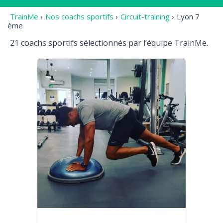
TrainMe
›
Nos coachs sportifs
›
Circuit-training
›
Lyon 7
ème
21 coachs sportifs sélectionnés par l’équipe TrainMe.