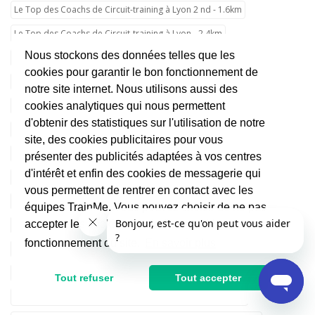
Le Top des Coachs de Circuit-training à Lyon 2 nd - 1.6km
Le Top des Coachs de Circuit-training à Lyon - 2.4km
Nous stockons des données telles que les
Le Top des Coachs de Circuit-training à Lyon 8 ème - 2.6km
cookies pour garantir le bon fonctionnement de
Le Top des Coachs de Circuit-training à Lyon 3 ème - 2.9km
notre site internet. Nous utilisons aussi des
Le Top des Coachs de Circuit-training à Lyon 5 ème - 3.0km
cookies analytiques qui nous permettent
d'obtenir des statistiques sur l'utilisation de notre
Le Top des Coachs de Circuit-training à Lyon 1 er - 3.7km
site, des cookies publicitaires pour vous
Le Top des Coachs de Circuit-training à Lyon 6 ème - 3.7km
présenter des publicités adaptées à vos centres
d'intérêt et enfin des cookies de messagerie qui
Le Top des Coachs de Circuit-training à Lyon 9 ème - 4.3km
vous permettent de rentrer en contact avec les
Le Top des Coachs de Circuit-training à Lyon 4 ème - 4.7km
équipes TrainMe. Vous pouvez choisir de ne pas
accepter les cookies non indispensables au
Le Top des Coachs de Circuit-training à Villeurbanne - 4.9km
fonctionnement du site.
En savoir plus
Le Top des Coachs de Circuit-training à Bron - 6.3km
Le Top des Coachs de Circuit-training à Caluire-et-Cuire - 7.0km
Tout refuser
Tout accepter
Le Top des Coachs de Circuit-training à Vénissieux - 7.1km