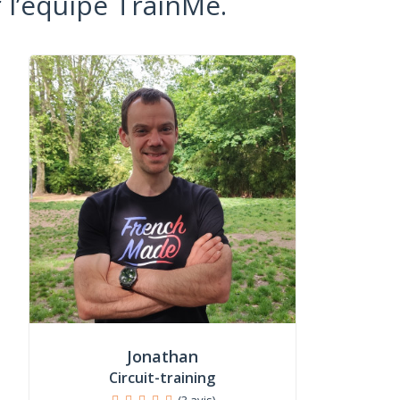
 l’équipe TrainMe.
Jonathan
Circuit-training
(3 avis)