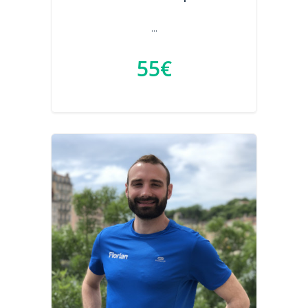
...
55€