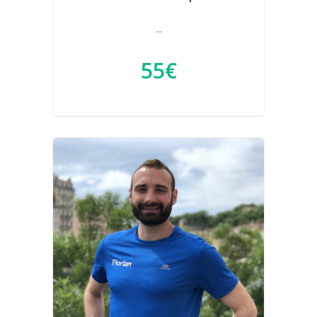
...
55€