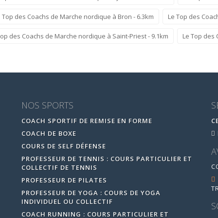
 Top des Coachs de Marche nordique à Bron - 6.3km
Le Top des Coach
Top des Coachs de Marche nordique à Saint-Priest - 9.1km
Le Top des 
NOS SPORTS
S
COACH SPORTIF DE REMISE EN FORME
C
COACH DE BOXE
COURS DE SELF DÉFENSE
A
PROFESSEUR DE TENNIS : COURS PARTICULIER ET
C
COLLECTIF DE TENNIS
PROFESSEUR DE PILATES
T
PROFESSEUR DE YOGA : COURS DE YOGA
INDIVIDUEL OU COLLECTIF
S
COACH RUNNING : COURS PARTICULIER ET