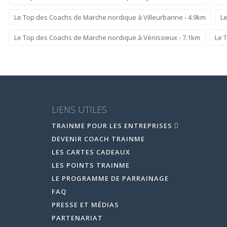
Le Top des Coachs de Marche nordique à Villeurbanne - 4.9km
Le
Le Top des Coachs de Marche nordique à Vénissieux - 7.1km
Le 
LIENS UTILES
TRAINME POUR LES ENTREPRISES
DEVENIR COACH TRAINME
LES CARTES CADEAUX
LES POINTS TRAINME
LE PROGRAMME DE PARRAINAGE
FAQ
PRESSE ET MÉDIAS
PARTENARIAT