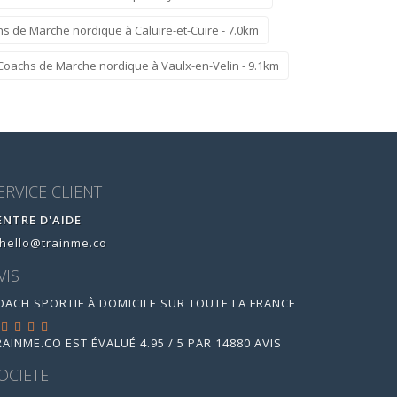
s de Marche nordique à Caluire-et-Cuire - 7.0km
Coachs de Marche nordique à Vaulx-en-Velin - 9.1km
ERVICE CLIENT
ENTRE D'AIDE
hello@trainme.co
VIS
OACH SPORTIF À DOMICILE SUR TOUTE LA FRANCE
RAINME.CO
EST ÉVALUÉ
4.95
/
5
PAR
14880
AVIS
OCIETE