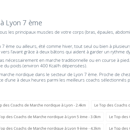
 à Lyon 7 ème
r tous les principaux muscles de votre corps (bras, épaules, abdom
7 ème ou ailleurs, été comme hiver, tout seul ou bien à plusieur
ers l’avant grâce à deux bâtons qui aident à garder un rythme dy
pas nécessairement en marche traditionnelle ou en course à pied
dre du poids (environ 400 Kcal/h dépensées).
marche nordique dans le secteur de Lyon 7 ème. Proche de chez vo
nce d’une à deux heures parmi les meilleurs coachs sélectionnés 
p des Coachs de Marche nordique à Lyon - 2.4km
Le Top des Coachs d
Top des Coachs de Marche nordique à Lyon 5 ème - 3.0km
Le Top des 
Top des Coachs de Marche nordique à Lyon 9 ème - 4.3km
Le Top des 