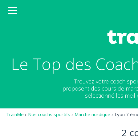
Le Top des Coac
Trouvez votre coach spor
proposent des cours de march
sélectionné les meil
TrainMe
›
Nos coachs sportifs
›
Marche nordique
›
Lyon 7 èm
2 c