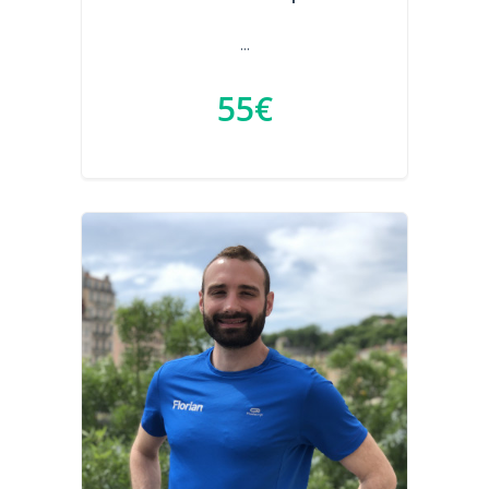
...
55€