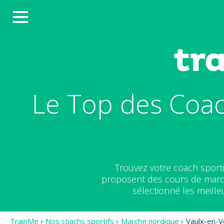
Le Top des Coac
Trouvez votre coach sporti
proposent des cours de march
sélectionné les meill
TrainMe
›
Nos coachs sportifs
›
Marche nordique
›
Vaulx-en-V