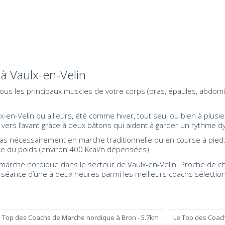
à Vaulx-en-Velin
r tous les principaux muscles de votre corps (bras, épaules, abdom
-en-Velin ou ailleurs, été comme hiver, tout seul ou bien à plusi
ers l’avant grâce à deux bâtons qui aident à garder un rythme dy
pas nécessairement en marche traditionnelle ou en course à pied
dre du poids (environ 400 Kcal/h dépensées).
arche nordique dans le secteur de Vaulx-en-Velin. Proche de chez
ne séance d’une à deux heures parmi les meilleurs coachs sélecti
 Top des Coachs de Marche nordique à Bron - 5.7km
Le Top des Coac