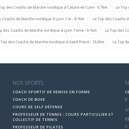
Top des Coachs de Marche nordique à Caluire-et-Cuire - 6.7km
Le Top 
s Coachs de Marche nordique à Lyon 1 er - 8.1km
Le Top des Coachs d
p des Coachs de Marche nordique à Lyon 7 ème - 9.1km
Le Top des C
 Top des Coachs de Marche nordique à Saint-Priest - 10.2km
Le Top d
NOS SPORTS
S
COACH SPORTIF DE REMISE EN FORME
C
COACH DE BOXE
COURS DE SELF DÉFENSE
A
PROFESSEUR DE TENNIS : COURS PARTICULIER ET
C
COLLECTIF DE TENNIS
PROFESSEUR DE PILATES