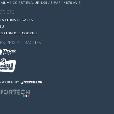
RAINME.CO
EST ÉVALUÉ
4.95
/
5
PAR
14878
AVIS
OCIETE
ENTIONS LEGALES
GU
ESTION DES COOKIES
ES PRIX ATTRACTIFS
OWERED BY