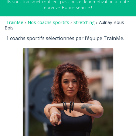
Ils vous transmettront leur passions et leur motivation à toute
épreuve. Bonne séance !
TrainMe
›
Nos coachs sportifs
›
Stretching
›
Aulnay-sous-
Bois
1 coachs sportifs sélectionnés par l’équipe TrainMe.