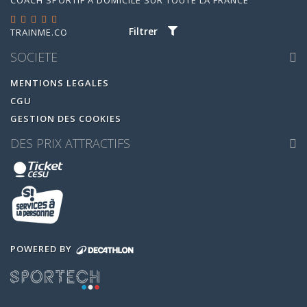
COACH SPORTIF À DOMICILE SUR TOUTE LA FRANCE
Filtrer
TRAINME.CO
EST ÉVALUÉ
4.95
/
5
PAR
14880
AVIS
SOCIETE
MENTIONS LEGALES
CGU
GESTION DES COOKIES
DES PRIX ATTRACTIFS
POWERED BY