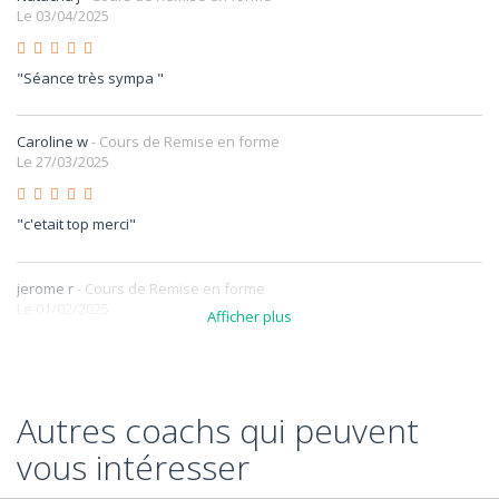
Le 03/04/2025
"Séance très sympa "
Caroline w
- Cours de Remise en forme
Le 27/03/2025
"c'etait top merci"
jerome r
- Cours de Remise en forme
Le 01/02/2025
Afficher plus
"Écoute et compétence "
Autres coachs qui peuvent
Karen R
- Cours de Remise en forme
Le 24/01/2025
vous intéresser