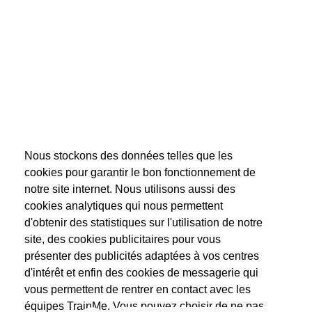
"Très bien "
LAURE G
- Cours de Remise en forme
Le 09/07/2024
Francoise W
- Cours de Remise en forme
Le 08/07/2024
Nous stockons des données telles que les
cookies pour garantir le bon fonctionnement de
notre site internet. Nous utilisons aussi des
cookies analytiques qui nous permettent
stephane c
- Cours de Remise en forme
Le 28/06/2024
d'obtenir des statistiques sur l'utilisation de notre
site, des cookies publicitaires pour vous
présenter des publicités adaptées à vos centres
"un bonne séance, Coatch très pédagogue et dynamique! Pour une
d'intérêt et enfin des cookies de messagerie qui
première j'ai fortement apprécié à réitérer dès que possible. Merci"
vous permettent de rentrer en contact avec les
équipes TrainMe. Vous pouvez choisir de ne pas