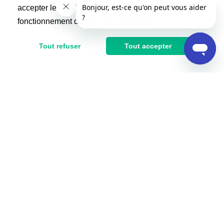
Aurore M
- Cours de Remise en forme
accepter les cookies non indispensables au
Le 28/06/2024
fonctionnement du site.
En savoir plus
"Au top merci"
Tout refuser
Tout accepter
Gézia D
- Cours de Remise en forme
Le 26/06/2024
"Très professionnelle . Bien organisée . Les programmes sont
préparés à l'avance pour ne pas avoir de temps morts. À l'écoute
sur les besoins, elle se focalise sur des exercices qui nous font
évoluer mais pas que . Elle a rajouté des exercices de coordination
et d'équilibre que je n'avais pas demandé mais qui sont
extrêmement bénéfiques .
Humainement, c'est une coach en or . "
Nathalie B
- Cours de Remise en forme
Le 14/06/2024
"Super !