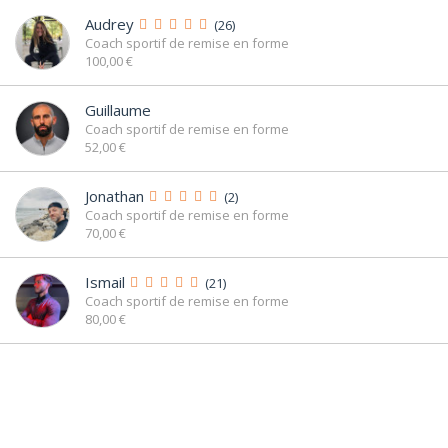
Audrey
(26)
Coach sportif de remise en forme
elena t
- Cours de Remise en forme
100,00 €
Le 16/01/2025
Guillaume
Coach sportif de remise en forme
52,00 €
ERIC B
- Cours de Remise en forme
Le 11/01/2025
Jonathan
(2)
Coach sportif de remise en forme
70,00 €
FABIOLA P
- Cours de Remise en forme
Le 17/10/2024
Ismail
(21)
Coach sportif de remise en forme
80,00 €
"Bonjour premier cour se soir c était dur la reprise mais la séance
était très bien à mon niveau merci "
ANNE S
- Cours de Remise en forme
Le 13/10/2024