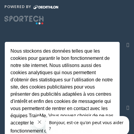
POWERED BY
NOS APPLICATIONS
Nous stockons des données telles que les
cookies pour garantir le bon fonctionnement de
notre site internet. Nous utilisons aussi des
cookies analytiques qui nous permettent
d'obtenir des statistiques sur l'utilisation de notre
site, des cookies publicitaires pour vous
présenter des publicités adaptées à vos centres
d'intérêt et enfin des cookies de messagerie qui
REJOIGNEZ LA COMMUNAUTE
vous permettent de rentrer en contact avec les
équipes TrainMe. Vous pouvez choisir de ne pas
accepter les cookies non indispensables au
fonctionnement du site.
En savoir plus
Fait avec
♥
par TrainMe