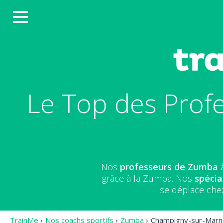
Le Top des Prof
Nos
professeurs de Zumba
à
grâce à la Zumba. Nos
spécia
se déplace che
TrainMe
›
Nos coachs sportifs
›
Zumba
›
Champigny-sur-Marn