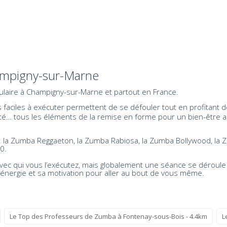
ampigny-sur-Marne
ulaire à Champigny-sur-Marne et partout en France.
aciles à exécuter permettent de se défouler tout en profitant de
exibilité… tous les éléments de la remise en forme pour un bien-êt
s: la Zumba Reggaeton, la Zumba Rabiosa, la Zumba Bollywood, l
0.
vec qui vous l’exécutez, mais globalement une séance se déroul
énergie et sa motivation pour aller au bout de vous même.
Le Top des Professeurs de Zumba à Fontenay-sous-Bois - 4.4km
L