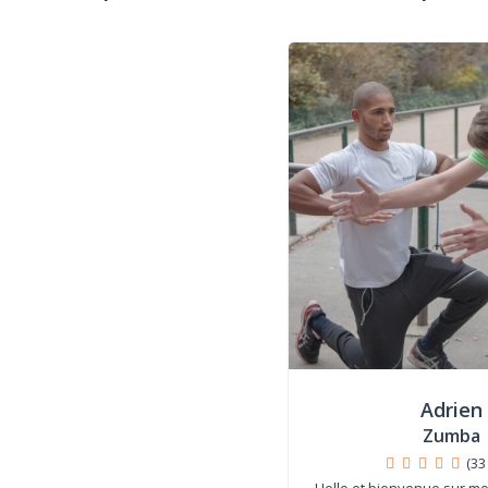
Adrien
Zumba
(33
Hello et bienvenue sur mon 