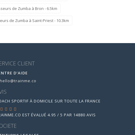
sseurs de Zumba à Bron - 6.5km
eurs de Zumba à Saint-Priest - 10.3km
ERVICE CLIENT
ENTRE D'AIDE
hello@trainme.co
VIS
OACH SPORTIF À DOMICILE SUR TOUTE LA FRANCE
RAINME.CO
EST ÉVALUÉ
4.95
/
5
PAR
14880
AVIS
OCIETE