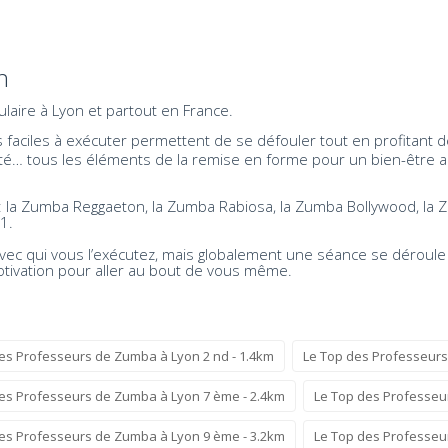
n
laire à Lyon et partout en France.
aciles à exécuter permettent de se défouler tout en profitant de
exibilité… tous les éléments de la remise en forme pour un bien-êt
s: la Zumba Reggaeton, la Zumba Rabiosa, la Zumba Bollywood, l
1.
vec qui vous l’exécutez, mais globalement une séance se déroul
otivation pour aller au bout de vous même.
es Professeurs de Zumba à Lyon 2 nd - 1.4km
Le Top des Professeurs
es Professeurs de Zumba à Lyon 7 ème - 2.4km
Le Top des Professeu
es Professeurs de Zumba à Lyon 9 ème - 3.2km
Le Top des Professeu