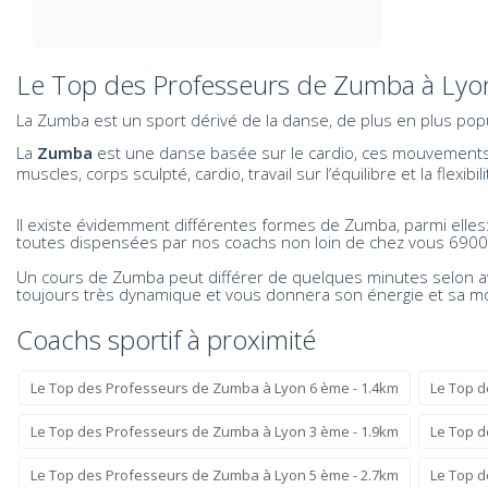
Le Top des Professeurs de Zumba à Lyo
La Zumba est un sport dérivé de la danse, de plus en plus popu
La
Zumba
est une danse basée sur le cardio, ces mouvements f
muscles, corps sculpté, cardio, travail sur l’équilibre et la fl
Il existe évidemment différentes formes de Zumba, parmi elle
toutes dispensées par nos coachs non loin de chez vous 6900
Un cours de Zumba peut différer de quelques minutes selon a
toujours très dynamique et vous donnera son énergie et sa m
Coachs sportif à proximité
Le Top des Professeurs de Zumba à Lyon 6 ème - 1.4km
Le Top d
Le Top des Professeurs de Zumba à Lyon 3 ème - 1.9km
Le Top d
Le Top des Professeurs de Zumba à Lyon 5 ème - 2.7km
Le Top d