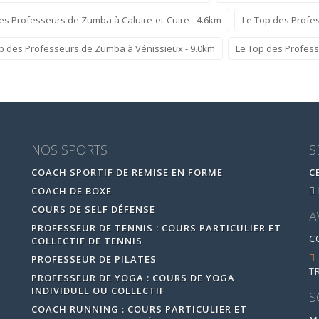
es Professeurs de Zumba à Caluire-et-Cuire - 4.6km
Le Top des Profe
p des Professeurs de Zumba à Vénissieux - 9.0km
Le Top des Profess
NOS SPORTS
S
COACH SPORTIF DE REMISE EN FORME
C
COACH DE BOXE
COURS DE SELF DÉFENSE
A
PROFESSEUR DE TENNIS : COURS PARTICULIER ET
C
COLLECTIF DE TENNIS
PROFESSEUR DE PILATES
T
PROFESSEUR DE YOGA : COURS DE YOGA
INDIVIDUEL OU COLLECTIF
S
COACH RUNNING : COURS PARTICULIER ET