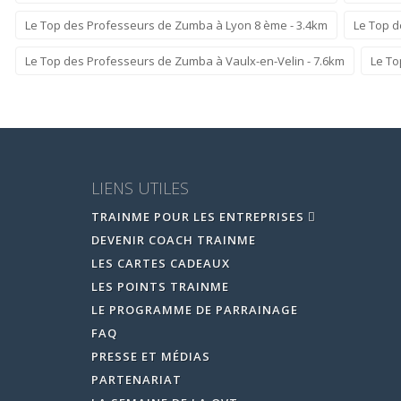
Le Top des Professeurs de Zumba à Lyon 8 ème - 3.4km
Le Top d
Le Top des Professeurs de Zumba à Vaulx-en-Velin - 7.6km
Le To
LIENS UTILES
TRAINME POUR LES ENTREPRISES
DEVENIR COACH TRAINME
LES CARTES CADEAUX
LES POINTS TRAINME
LE PROGRAMME DE PARRAINAGE
FAQ
PRESSE ET MÉDIAS
PARTENARIAT