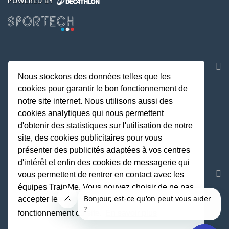
POWERED BY
NOS APPLICATIONS
Nous stockons des données telles que les
cookies pour garantir le bon fonctionnement de
notre site internet. Nous utilisons aussi des
cookies analytiques qui nous permettent
d'obtenir des statistiques sur l'utilisation de notre
site, des cookies publicitaires pour vous
présenter des publicités adaptées à vos centres
d'intérêt et enfin des cookies de messagerie qui
REJOIGNEZ LA COMMUNAUTE
vous permettent de rentrer en contact avec les
équipes TrainMe. Vous pouvez choisir de ne pas
accepter les cookies non indispensables au
fonctionnement du site.
En savoir plus
Fait avec
♥
par TrainMe