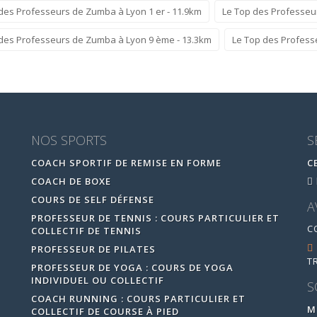
des Professeurs de Zumba à Lyon 1 er - 11.9km
Le Top des Professeu
des Professeurs de Zumba à Lyon 9 ème - 13.3km
Le Top des Professe
NOS SPORTS
S
COACH SPORTIF DE REMISE EN FORME
C
COACH DE BOXE
COURS DE SELF DÉFENSE
A
PROFESSEUR DE TENNIS : COURS PARTICULIER ET
C
COLLECTIF DE TENNIS
PROFESSEUR DE PILATES
T
PROFESSEUR DE YOGA : COURS DE YOGA
INDIVIDUEL OU COLLECTIF
S
COACH RUNNING : COURS PARTICULIER ET
M
COLLECTIF DE COURSE À PIED