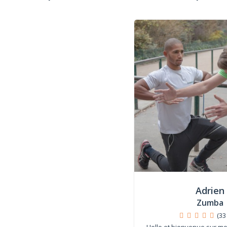
Adrien
Zumba
(33
Hello et bienvenue sur mon 