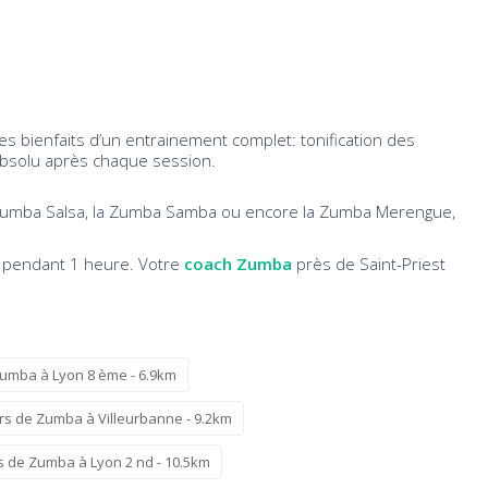
s bienfaits d’un entrainement complet: tonification des
re absolu après chaque session.
a Zumba Salsa, la Zumba Samba ou encore la Zumba Merengue,
e pendant 1 heure. Votre
coach Zumba
près de Saint-Priest
umba à Lyon 8 ème - 6.9km
rs de Zumba à Villeurbanne - 9.2km
s de Zumba à Lyon 2 nd - 10.5km