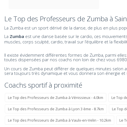
Le Top des Professeurs de Zumba à Saint
La Zumba est un sport dérivé de la danse, de plus en plus popul
La
Zumba
est une danse basée sur le cardio, ces mouvements f
muscles, corps sculpté, cardio, travail sur l’équilibre et la fl
Il existe évidemment différentes formes de Zumba, parmi elle
toutes dispensées par nos coachs non loin de chez vous 6980
Un cours de Zumba peut différer de quelques minutes selon a
sera toujours très dynamique et vous donnera son énergie et 
Coachs sportif à proximité
Le Top des Professeurs de Zumba à Vénissieux - 4.0km
Le Top d
Le Top des Professeurs de Zumba à Lyon 3 ème - 8.7km
Le Top d
Le Top des Professeurs de Zumba à Vaulx-en-Velin - 10.2km
Le T