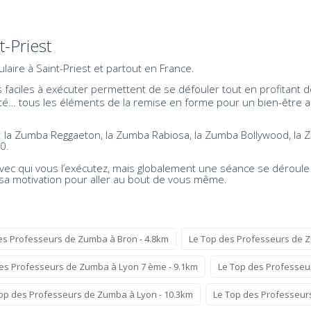
-Priest
aire à Saint-Priest et partout en France.
aciles à exécuter permettent de se défouler tout en profitant de
exibilité… tous les éléments de la remise en forme pour un bien-êt
s: la Zumba Reggaeton, la Zumba Rabiosa, la Zumba Bollywood, l
0.
vec qui vous l’exécutez, mais globalement une séance se déroul
sa motivation pour aller au bout de vous même.
es Professeurs de Zumba à Bron - 4.8km
Le Top des Professeurs de Z
es Professeurs de Zumba à Lyon 7 ème - 9.1km
Le Top des Professeu
op des Professeurs de Zumba à Lyon - 10.3km
Le Top des Professeur