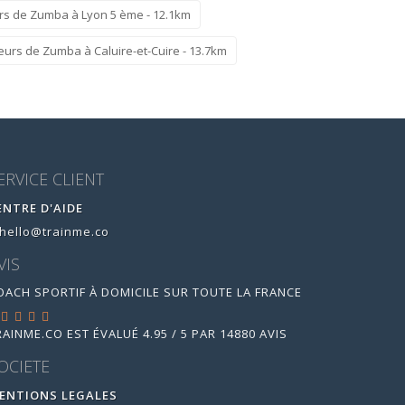
rs de Zumba à Lyon 5 ème - 12.1km
urs de Zumba à Caluire-et-Cuire - 13.7km
ERVICE CLIENT
ENTRE D'AIDE
hello@trainme.co
VIS
OACH SPORTIF À DOMICILE SUR TOUTE LA FRANCE
RAINME.CO
EST ÉVALUÉ
4.95
/
5
PAR
14880
AVIS
OCIETE
ENTIONS LEGALES