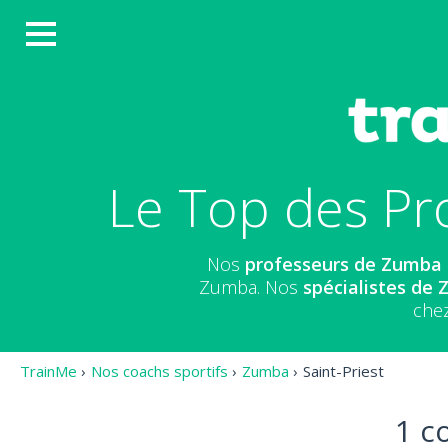
Le Top des Pr
Nos
professeurs de Zumba
Zumba. Nos
spécialistes de
chez
TrainMe
›
Nos coachs sportifs
›
Zumba
›
Saint-Priest
1 c