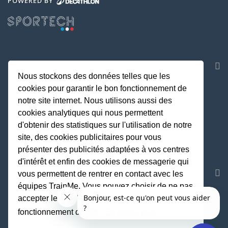
POWERED BY
NOS APPLICATIONS
Nous stockons des données telles que les
cookies pour garantir le bon fonctionnement de
notre site internet. Nous utilisons aussi des
cookies analytiques qui nous permettent
d'obtenir des statistiques sur l'utilisation de notre
site, des cookies publicitaires pour vous
présenter des publicités adaptées à vos centres
d'intérêt et enfin des cookies de messagerie qui
REJOIGNEZ LA COMMUNAUTE
vous permettent de rentrer en contact avec les
équipes TrainMe. Vous pouvez choisir de ne pas
accepter les cookies non indispensables au
fonctionnement du site.
En savoir plus
Fait avec
♥
par TrainMe