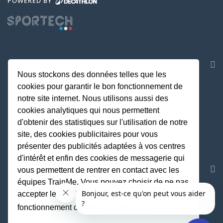
POWERED BY
NOS APPLICATIONS
Nous stockons des données telles que les
cookies pour garantir le bon fonctionnement de
notre site internet. Nous utilisons aussi des
cookies analytiques qui nous permettent
d'obtenir des statistiques sur l'utilisation de notre
site, des cookies publicitaires pour vous
présenter des publicités adaptées à vos centres
d'intérêt et enfin des cookies de messagerie qui
REJOIGNEZ LA COMMUNAUTE
vous permettent de rentrer en contact avec les
équipes TrainMe. Vous pouvez choisir de ne pas
accepter les cookies non indispensables au
fonctionnement du site.
En savoir plus
Fait avec
♥
par TrainMe