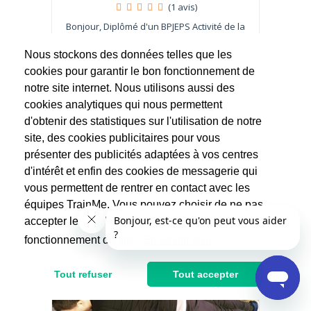
(1 avis)
Bonjour, Diplômé d'un BPJEPS Activité de la
forme en musculation, cours collectifs et
sport...
Nous stockons des données telles que les
cookies pour garantir le bon fonctionnement de
60€
notre site internet. Nous utilisons aussi des
cookies analytiques qui nous permettent
d'obtenir des statistiques sur l'utilisation de notre
site, des cookies publicitaires pour vous
présenter des publicités adaptées à vos centres
d'intérêt et enfin des cookies de messagerie qui
vous permettent de rentrer en contact avec les
équipes TrainMe. Vous pouvez choisir de ne pas
accepter les cookies non indispensables au
fonctionnement du site.
En savoir plus
Tout refuser
Tout accepter