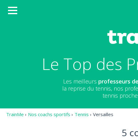
Le Top des Pr
Les meilleurs
professeurs de
la reprise du tennis, nos pro
tennis proche 
TrainMe
›
Nos coachs sportifs
›
Tennis
›
Versailles
5 c