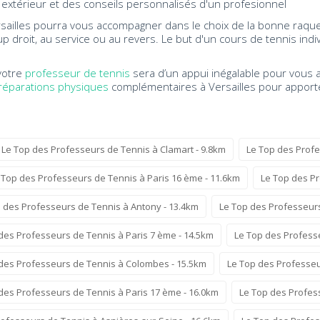
 extérieur et des conseils personnalisés d'un profesionnel
sailles pourra vous accompagner dans le choix de la bonne raquett
p droit, au service ou au revers. Le but d'un cours de tennis ind
votre
professeur de tennis
sera d’un appui inégalable pour vous
réparations physiques
complémentaires à Versailles pour apporter
Le Top des Professeurs de Tennis à Clamart - 9.8km
Le Top des Profe
 Top des Professeurs de Tennis à Paris 16 ème - 11.6km
Le Top des Pr
 des Professeurs de Tennis à Antony - 13.4km
Le Top des Professeurs
des Professeurs de Tennis à Paris 7 ème - 14.5km
Le Top des Professe
des Professeurs de Tennis à Colombes - 15.5km
Le Top des Professeur
des Professeurs de Tennis à Paris 17 ème - 16.0km
Le Top des Profess