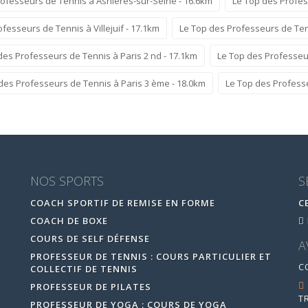
ofesseurs de Tennis à Asnières-sur-Seine - 16.6km
Le Top des Profes
fesseurs de Tennis à Villejuif - 17.1km
Le Top des Professeurs de Ten
des Professeurs de Tennis à Paris 2 nd - 17.1km
Le Top des Professeur
des Professeurs de Tennis à Paris 3 ème - 18.0km
Le Top des Professe
NOS SPORTS
S
COACH SPORTIF DE REMISE EN FORME
C
COACH DE BOXE
COURS DE SELF DÉFENSE
A
PROFESSEUR DE TENNIS : COURS PARTICULIER ET
C
COLLECTIF DE TENNIS
PROFESSEUR DE PILATES
T
PROFESSEUR DE YOGA : COURS DE YOGA