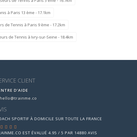
seurs de Tennis à Paris 5 ème - 16.7km
nis à Paris 13 ème - 17.1km
s de Tennis à Paris 9 ème - 17.2km
urs de Tennis à Ivry-sur-Seine - 18.4km
ERVICE CLIENT
ENTRE D'AIDE
hello@trainme.co
VIS
OACH SPORTIF À DOMICILE SUR TOUTE LA FRANCE
RAINME.CO
EST ÉVALUÉ
4.95
/
5
PAR
14880
AVIS