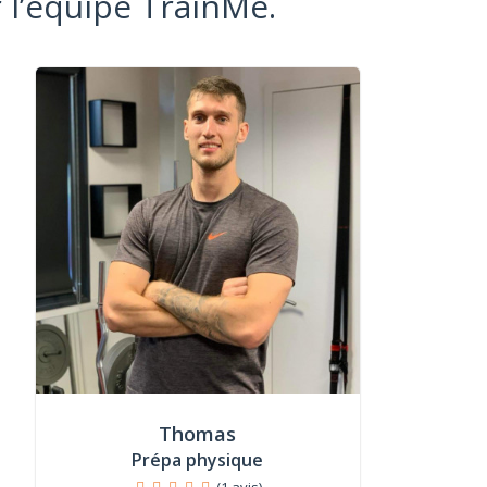
 l’équipe TrainMe.
Thomas
Prépa physique
(1 avis)