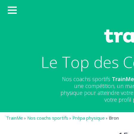
Le Top des C
Nos coachs sportifs
TrainM
une compétition, un mar
physique pour atteindre votre 
votre profi
TrainMe
›
Nos coachs sportifs
›
Prépa physique
›
Bron