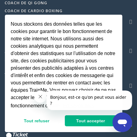
COACH DE QI GONG
COACH DE CARDIO BOXING
SERVICE CLIENT
Nous stockons des données telles que les
cookies pour garantir le bon fonctionnement de
CENTRE D'AIDE
notre site internet. Nous utilisons aussi des
hello@trainme.co
cookies analytiques qui nous permettent
AVIS
d'obtenir des statistiques sur l'utilisation de notre
COACH SPORTIF À DOMICILE SUR TOUTE LA FRANCE
site, des cookies publicitaires pour vous
présenter des publicités adaptées à vos centres
TRAINME.CO
EST ÉVALUÉ
4.95
/
5
PAR
14880
AVIS
d'intérêt et enfin des cookies de messagerie qui
vous permettent de rentrer en contact avec les
SOCIETE
équipes TrainMe. Vous pouvez choisir de ne pas
MENTIONS LEGALES
accepter les cookies non indispensables au
CGU
fonctionnement du site.
En savoir plus
GESTION DES COOKIES
Tout refuser
Tout accepter
DES PRIX ATTRACTIFS